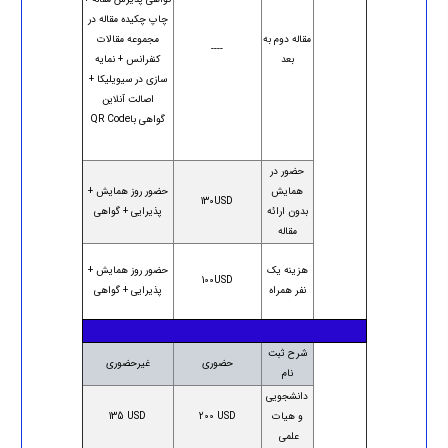
چاپ چکیده مقاله در
مقاله دوم به
مجموعه مقالات
----
بعد
کنفرانس + نمایه
سازی در سیویلیکا +
اصالت آنلاین
گواهی باQR Code
حضور در
همایش
حضور روز همایش +
130USD
بدون ارائه
پذیرایی + گواهی
مقاله
هزینه یک
حضور روز همایش +
100USD
نفر همراه
پذیرایی + گواهی
شرح ثبت
حضوری
غیرحضوری
نام
دانشجویی
و هیات
200 USD
135 USD
علمی