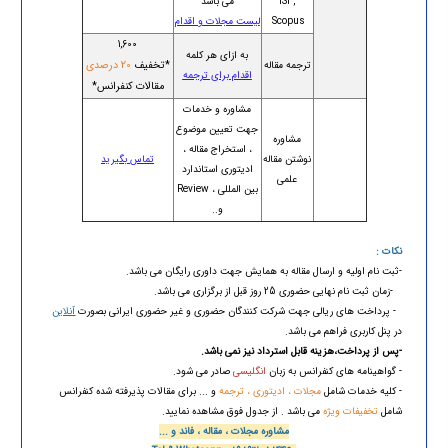
ISI ,
می باشد
Scopus
لیست مجلات و اقدام
1,600
به ازای هر کلمه
*تخفیف
20 درصدی
ترجمه مقاله
اقدام برای ترجمه
مقالات کنفرانس*
مشاوره و خدمات
جهت تعیین موضوع
مشاوره
، استخراج مقاله ،
نوشتن مقاله
تماس بگیرید
ادیتوری استاندارد
علمی
بین المللی ، Review
و..
نکات :
-ثبت نام اولیه و ارسال مقاله به همایش جهت داوری رایگان می باشد.
-زمان ثبت نام نهایی حضوری 25 روز قبل از برگزاری می باشد.
- پرداخت های ریالی جهت شرکت کنندگان حضوری و غیر حضوری ایرانی بصورت
آنلاین
در پنل کاربری فراهم می باشد.
-پس از پرداخت،هزینه قابل استرداد نیز نمی باشد.
- گواهینامه های کنفرانس به زبان
انگلیسی
صادر می شود.
- کلیه خدمات شامل
مجلات ، ادیتوری ، ترجمه
و ... برای مقالات پذیرفته شده کنفرانس
شامل
تخفیفات ویژه
می باشد . از جدول فوق مشاهده نمایید.
مشاوره مجلات ، مقاله ، فاند و ...