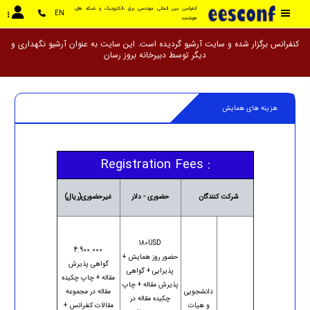
کنفرانس بین المللی مهندسی برق ،الکترونیک و شبکه های 
EN
هوشمند
کنفرانس برگزار شده و سایت آرشیو گردیده است. این سایت به عنوان آرشیو نگهداری و
دیگر توسط دبیرخانه
هزینه های همایش
Registration Fees :
شرکت کنندگان
حضوری - دلار
غیرحضوری(ریال)
180USD
4.900.000
حضور روز همایش +
گواهی پذیرش
پذیرایی + گواهی
مقاله + چاپ چکیده
پذیرش مقاله + چاپ
دانشجویی
مقاله در مجموعه
چکیده مقاله در
و هیات
مقالات کنفرانس +