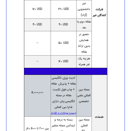
غیر
دانشجویی
220 USD
160 USD
شرکت
(آزاد)
کنندگان غیر
مقاله دوم به
40 USD
40 USD
بعد
حضور در
همایش
--
150 USD
بدون ارائه
مقاله
هزینه یک
--
120 USD
نفر همراه
ادیت ورژن انگلیسی
مقاله + پذیرش مقاله
مجله بین
+ چاپ فول تکست
5,000,000
المللی علمی
مقاله در مجله
تخصصی
انگلیسی زبان دارای
شاپا بین المللی
لیست مجلات و اقدام
خدمات
مجله بین
بسته به درجه و
المللی
ایندکس مجله متغیر
بین 200 تا 500 دلار